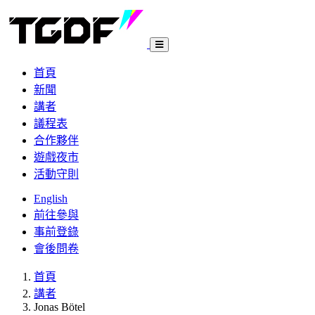
首頁
新聞
講者
議程表
合作夥伴
遊戲夜市
活動守則
English
前往參與
事前登錄
會後問卷
首頁
講者
Jonas Bötel