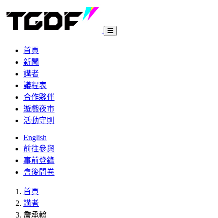
首頁
新聞
講者
議程表
合作夥伴
遊戲夜市
活動守則
English
前往參與
事前登錄
會後問卷
首頁
講者
詹承翰