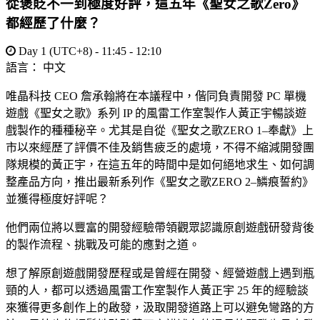
從褒貶不一到極度好評，這五年《聖女之歌Zero》
都經歷了什麼？
Day 1 (UTC+8) - 11:45 - 12:10
語言：
中文
唯晶科技 CEO 詹承翰將在本議程中，偕同負責開發 PC 單機
遊戲《聖女之歌》系列 IP 的風雷工作室製作人黃正宇暢談遊
戲製作的種種秘辛。尤其是自從《聖女之歌ZERO 1–奉獻》上
市以來經歷了評價不佳及銷售疲乏的處境，不得不縮減開發團
隊規模的黃正宇，在這五年的時間中是如何絕地求生、如何調
整產品方向，推出最新系列作《聖女之歌ZERO 2–鱗痕誓約》
並獲得極度好評呢？
他們兩位將以豐富的開發經驗帶領觀眾認識原創遊戲研發背後
的製作流程、挑戰及可能的應對之道。
想了解原創遊戲開發歷程或是曾經在開發、經營遊戲上遇到瓶
頸的人，都可以透過風雷工作室製作人黃正宇 25 年的經驗談
來獲得更多創作上的啟發，汲取開發道路上可以避免彎路的方