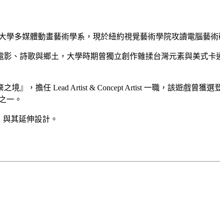
灣藝術大學多媒體動畫藝術學系，現於紐約視覺藝術學院攻讀電腦藝
與鄉土，大學時期曾獨立創作雜揉台灣元素與美式卡通風格的歌舞劇『T
』，擔任 Lead Artist & Concept Artist 一職，該遊戲曾獲選登上 
人之一。
ic」與其延伸設計。