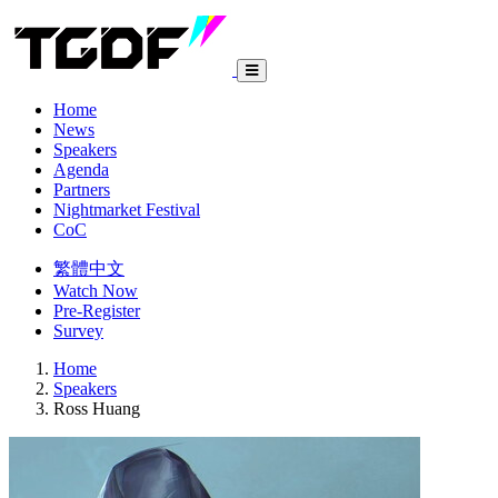
Home
News
Speakers
Agenda
Partners
Nightmarket Festival
CoC
繁體中文
Watch Now
Pre-Register
Survey
Home
Speakers
Ross Huang