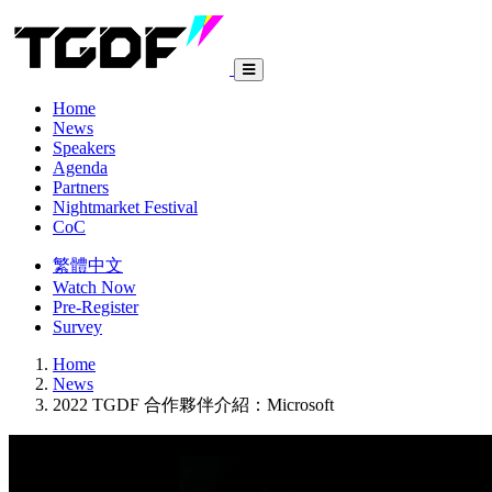
Home
News
Speakers
Agenda
Partners
Nightmarket Festival
CoC
繁體中文
Watch Now
Pre-Register
Survey
Home
News
2022 TGDF 合作夥伴介紹：Microsoft