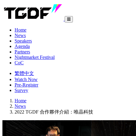
Home
News
Speakers
Agenda
Partners
Nightmarket Festival
CoC
繁體中文
Watch Now
Pre-Register
Survey
Home
News
2022 TGDF 合作夥伴介紹：唯晶科技