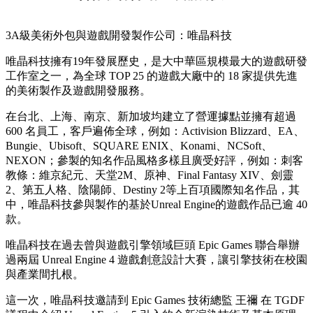
3A級美術外包與遊戲開發製作公司：唯晶科技
唯晶科技擁有19年發展歷史，是大中華區規模最大的遊戲研發
工作室之一，為全球 TOP 25 的遊戲大廠中的 18 家提供先進
的美術製作及遊戲開發服務。
在台北、上海、南京、新加坡均建立了營運據點並擁有超過
600 名員工，客戶遍佈全球，例如：Activision Blizzard、EA、
Bungie、Ubisoft、SQUARE ENIX、Konami、NCSoft、
NEXON；參製的知名作品風格多樣且廣受好評，例如：刺客
教條：維京紀元、天堂2M、原神、Final Fantasy XIV、劍靈
2、第五人格、陰陽師、Destiny 2等上百項國際知名作品，其
中，唯晶科技參與製作的基於Unreal Engine的遊戲作品已逾 40
款。
唯晶科技在過去曾與遊戲引擎領域巨頭 Epic Games 聯合舉辦
過兩屆 Unreal Engine 4 遊戲創意設計大賽，讓引擎技術在校園
與產業間扎根。
這一次，唯晶科技邀請到 Epic Games 技術總監 王禰 在 TGDF